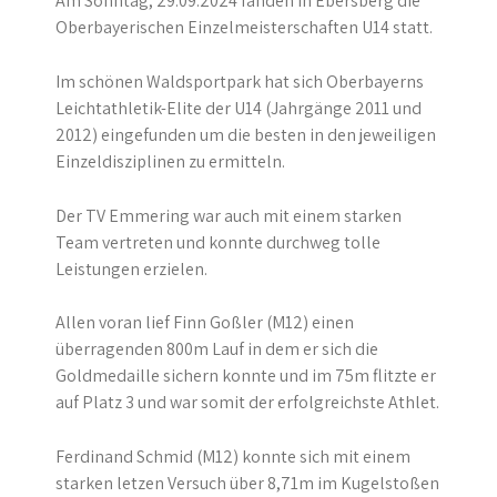
Am Sonntag, 29.09.2024 fanden in Ebersberg die
Oberbayerischen Einzelmeisterschaften U14 statt.
Im schönen Waldsportpark hat sich Oberbayerns
Leichtathletik-Elite der U14 (Jahrgänge 2011 und
2012) eingefunden um die besten in den jeweiligen
Einzeldisziplinen zu ermitteln.
Der TV Emmering war auch mit einem starken
Team vertreten und konnte durchweg tolle
Leistungen erzielen.
Allen voran lief Finn Goßler (M12) einen
überragenden 800m Lauf in dem er sich die
Goldmedaille sichern konnte und im 75m flitzte er
auf Platz 3 und war somit der erfolgreichste Athlet.
Ferdinand Schmid (M12) konnte sich mit einem
starken letzen Versuch über 8,71m im Kugelstoßen