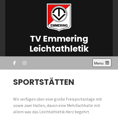
Skip
to
content
TV Emmering
Leichtathletik
Menu
Open
the
main
SPORTSTÄTTEN
menu
Wir verfügen über eine große Freisportanlage mit
sowie zwei Hallen, davon eine Mehrfachhalle mit
allem was das Leichtathletik-Herz begehrt.