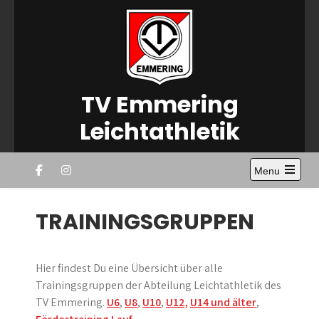
Skip
to
content
TV Emmering
Leichtathletik
Menu
Open
the
main
TRAININGSGRUPPEN
menu
Hier findest Du eine Übersicht über alle
Trainingsgruppen der Abteilung Leichtathletik des
TV Emmering.
U6
,
U8
,
U10
,
U12,
U14 und älter
,