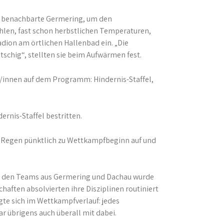
s benachbarte Germering, um den
hlen, fast schon herbstlichen Temperaturen,
adion am örtlichen Hallenbad ein. „Die
schig“, stellten sie beim Aufwärmen fest.
/innen auf dem Programm: Hindernis-Staffel,
ernis-Staffel bestritten.
er Regen pünktlich zu Wettkampfbeginn auf und
mit den Teams aus Germering und Dachau wurde
ften absolvierten ihre Disziplinen routiniert
te sich im Wettkampfverlauf: jedes
r übrigens auch überall mit dabei.