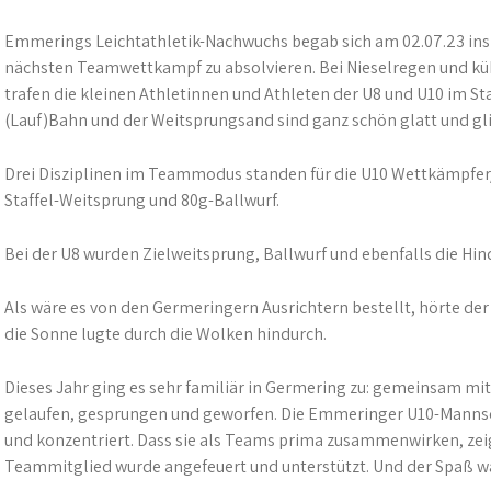
Emmerings Leichtathletik-Nachwuchs begab sich am 02.07.23 in
nächsten Teamwettkampf zu absolvieren. Bei Nieselregen und kü
trafen die kleinen Athletinnen und Athleten der U8 und U10 im St
(Lauf)Bahn und der Weitsprungsand sind ganz schön glatt und glit
Drei Disziplinen im Teammodus standen für die U10 Wettkämpfer
Staffel-Weitsprung und 80g-Ballwurf.
Bei der U8 wurden Zielweitsprung, Ballwurf und ebenfalls die Hind
Als wäre es von den Germeringern Ausrichtern bestellt, hörte d
die Sonne lugte durch die Wolken hindurch.
Dieses Jahr ging es sehr familiär in Germering zu: gemeinsam 
gelaufen, gesprungen und geworfen. Die Emmeringer U10-Mannscha
und konzentriert. Dass sie als Teams prima zusammenwirken, zeig
Teammitglied wurde angefeuert und unterstützt. Und der Spaß wa