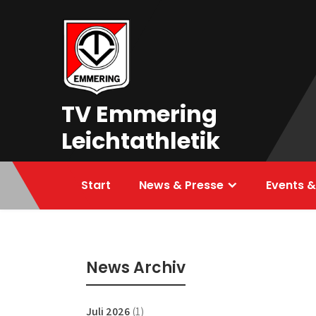
Skip
to
content
TV Emmering
Leichtathletik
Start
News & Presse
Events &
News Archiv
Juli 2026
(1)