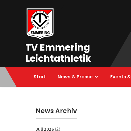
Skip
to
content
TV Emmering
Leichtathletik
Start
News & Presse
Events &
News Archiv
Juli 2026
(2)